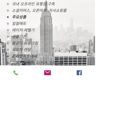
​​국내 오프라인 유통망 구축
​소셜커머스, 오픈마켓, 자사쇼핑몰​
주요상품
일월매트
레이저 레벨기
생활가전
올곧다 유황크림
​유모차 렌탈
온라인파트너사
​이베이코리아, 11번가, 인터파크
​소셜커머스
​​쿠팡, 티켓몬스터, 위메프
​​종합쇼핑몰
​신세계몰, 이마트몰
롯데아이몰, 롯데닷컴